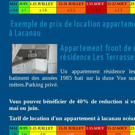
MAI
JUIN
1-15 JUILLET
15-31 JUILLET
1-15 AOUT
15-22 AOUT
23
x 0.8
x 1
x 1.8
x 2.3
x 2.4
x 2.3
Exemple de prix de location appartem
à Lacanau
Appartement front de 
résidence Les Terrasse
Un appartement résidence les 
batiment des années 1985 bati sur la dune Vue su
mètres.Parking privé.
Vous pouvez bénéficier de 40% de reduction si v
mai ou juin.
Tarif de location d'un appartement à lacanau océa
MAI
JUIN
1-15 JUILLET
15-31 JUILLET
1-15 AOUT
15-22 AOUT
23
340
340
545
545
655
655