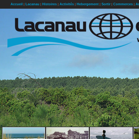
Accueil
Lacanau
Histoires
Activités
Hebergement
Sortir
Commerces
Ar
|
|
|
|
|
|
|