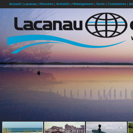
Accueil
Lacanau
Histoires
Activités
Hebergement
Sortir
Commerces
Ar
|
|
|
|
|
|
|